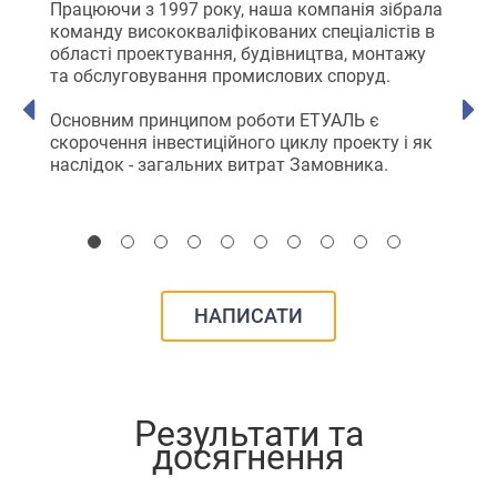
ь
Працюючи з 1997 року, наша компанія зібрала
команду висококваліфікованих спеціалістів в
ЕТУАЛ
області проектування, будівництва, монтажу
техно
та обслуговування промислових споруд.
облад
Основним принципом роботи ЕТУАЛЬ є
Ми до
скорочення інвестиційного циклу проекту і як
земел
логіс
каналі
НАПИСАТИ
Результати та
досягнення