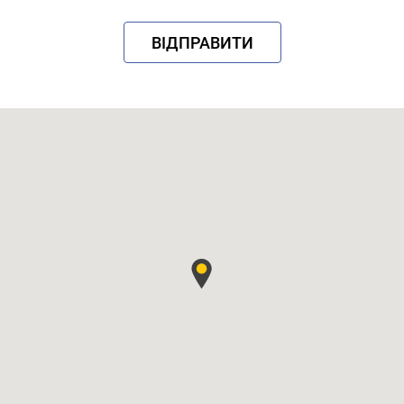
попереднє очищення, кондиціювання
(калібровка), протруєння, пакування
ВІДПРАВИТИ
насіння в мішки та зберігання.
Потужність виробництва:
насіння кукурудзи 10 000 т/рік насіння
соняшника 2 000 т/рік
Сайт Замовника: https://www.pioneer.com
Про завод в мережі:
https://latifundist.com/ http://www.zerno-
ua.com/ https://latifundist.com/