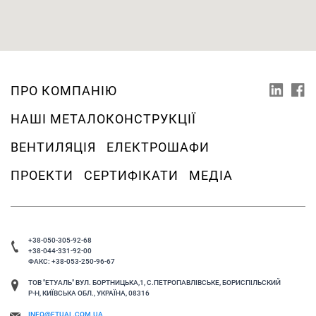
ПРО КОМПАНІЮ
НАШІ МЕТАЛОКОНСТРУКЦІЇ
ВЕНТИЛЯЦІЯ
ЕЛЕКТРОШАФИ
ПРОЕКТИ
СЕРТИФІКАТИ
МЕДІА
+38-050-305-92-68
+38-044-331-92-00
ФАКС: +38-053-250-96-67
ТОВ "ЕТУАЛЬ" ВУЛ. БОРТНИЦЬКА,1, С.ПЕТРОПАВЛІВСЬКЕ, БОРИСПІЛЬСКИЙ
Р-Н, КИЇВСЬКА ОБЛ., УКРАЇНА, 08316
INFO@ETUAL.COM.UA