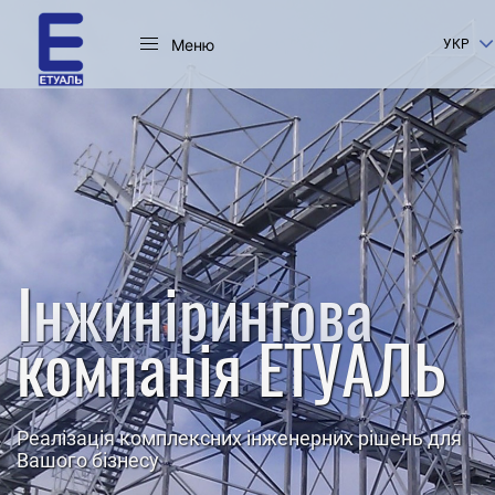
Меню
УКР
Інжинірингова
компанія ЕТУАЛЬ
Реалізація комплексних інженерних рішень для
Вашого бізнесу